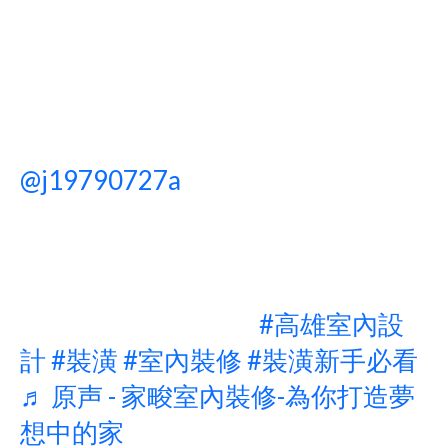
@j19790727a
自己發包裝潢=省錢
＋掌控感 但時間爆肝、溝通翻車、
品質難控⚠️ 想少踩坑？交給阿家這
種專業設計師就對了 家畯室內裝修
為你打造夢想中的家
#高雄室內設
計
#裝潢
#室內裝修
#裝潢新手必看
♬ 原声 - 家畯室內裝修-為你打造夢
想中的家