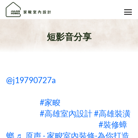
短影音分享
@j19790727a
天啊‼️裝潢千萬要小
心裝修蟑螂 沒登記、沒證照、沒合
約＝踩坑
#家畯
教你三招避開，裝
潢才安心
#高雄室內設計
#高雄裝潢
#高雄室內裝修 #裝潢避坑
#裝修蟑
螂
♬ 原声 - 家畯室內裝修-為你打造