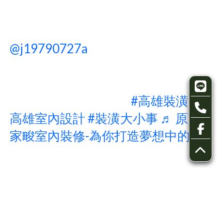
@j19790727a
裝潢你會自己來還是
交給設計師？ 3 大優點 vs 2 個缺點
看完你就知道該怎麼選了 私訊阿家
幫你打造夢想中的家?
#高雄裝潢
#
高雄室內設計
#裝潢大小事
♬ 原声 -
家畯室內裝修-為你打造夢想中的家